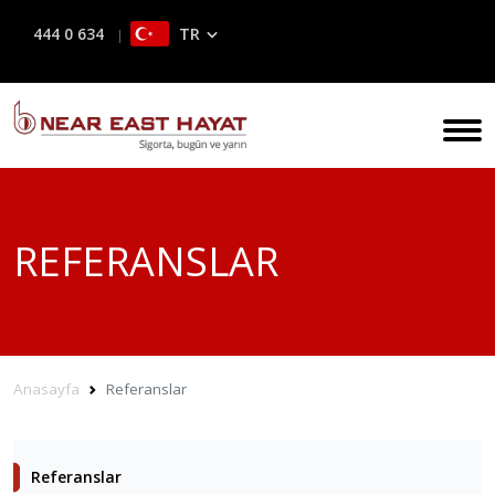
TR
444 0 634
REFERANSLAR
Anasayfa
Referanslar
Referanslar